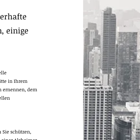
uerhafte
, einige
lle
tte in Ihrem
den ernennen, dem
ellen
 Sie schützen,