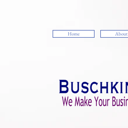
Home
About