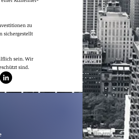
r einer Alzheimer-
nvestitionen zu
sichergestellt
flich sein. Wir
schützt sind.
e